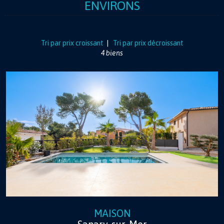
ENVIRONS
Tri par prix croissant
|
Tri par prix décroissant
4 biens
MAISON