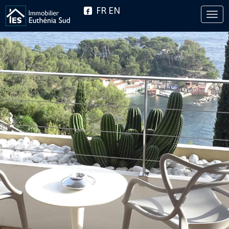
FR
EN