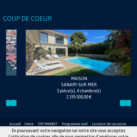
COUP DE COEUR
MAISON
SANARY-SUR-MER
5 pièce(s), 4 chambre(s)
2 195 000,00 €
Accueil
Vente
OFF-MARKET
Programme neuf
Location de vacances
Gestion Locative
Contact
Plan du site
Honoraires
Mentions légales
En poursuivant votre navigation sur notre site vous acceptez
© 2016 Immobilier Euthenia Sud -
Réalisation Bexter
l'utilisation de cookies afin de nous permettre d'améliorer votre