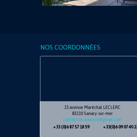
NOS COORDONNÉES
15 avenue Maréchal LECLERC
APPART
83110 Sanary-sur-mer
BAND
contact.ies.bandol@gmail.com
2 pièce(
chambr
+33 (0)6 87 57 18 59
+33(0)6 09 07 40 2
350 000