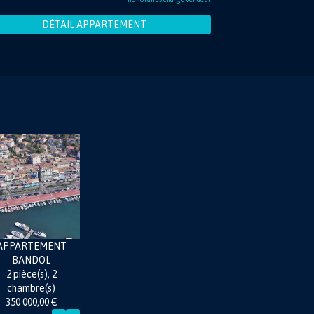
DÉTAIL APPARTEMENT
MAISON
ANARY-SUR-MER
5 pièce(s), 4
chambre(s)
2 195 000,00 €