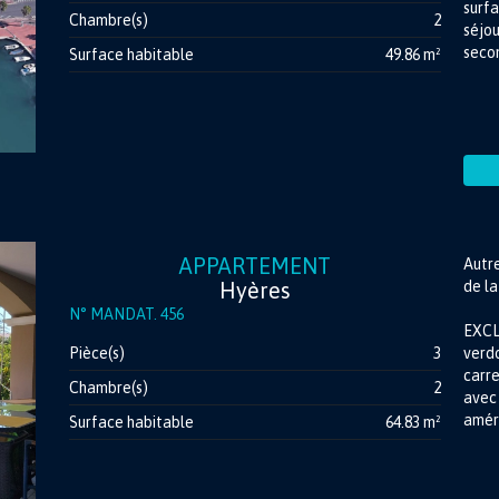
surfa
Chambre(s)
2
séjou
secon
Surface habitable
49.86 m²
APPARTEMENT
Autr
Hyères
de la
N° MANDAT. 456
EXCL
Pièce(s)
3
verd
carre
Chambre(s)
2
avec
améri
Surface habitable
64.83 m²