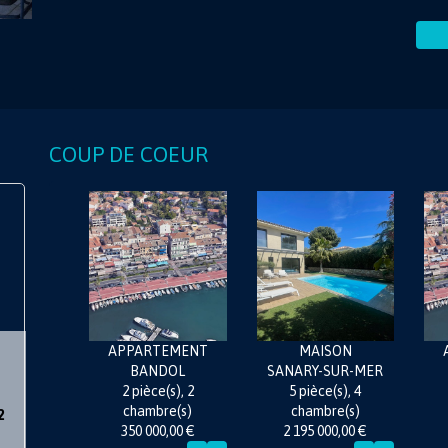
COUP DE COEUR
EMENT
MAISON
APPARTEMENT
OL
SANARY-SUR-MER
BANDOL
S
s), 2
5 pièce(s), 4
2 pièce(s), 2
e(s)
chambre(s)
chambre(s)
2
,00 €
2 195 000,00 €
350 000,00 €