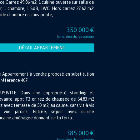
ce Carrez 49.86 m2: 1 cuisine ouverte sur salle de
r, 1 chambre, 1 SdB, 1WC. Hors carrez 27.62 m2:
de chambre en sous-pente,...
350 000 €
honoraires charge vendeur
DÉTAIL APPARTEMENT
e Appartement à vendre proposé en substitution
 référence 407.
USIVITE. Dans une copropriété standing et
oyante, appt T3 en rez de chaussée de 64.83 m2
z avec terrasse de 50 m2, au calme, sans vis à vis
 vue jardins. Entrée, séjour avec cuisine
caine aménagée donnant sur la terra...
385 000 €
honoraires charge vendeur