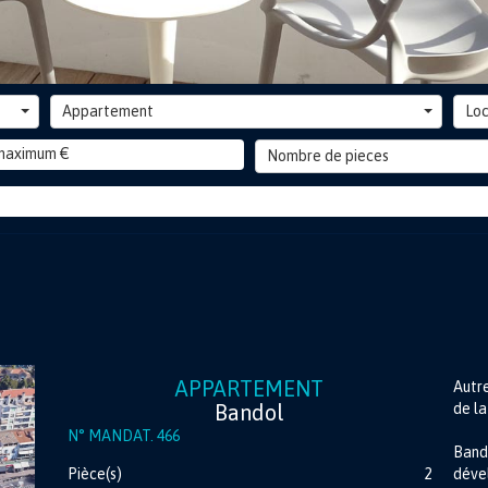
Appartement
Loc
Nombre de pieces
APPARTEMENT
Autr
Bandol
de la
N° MANDAT. 466
Band
Pièce(s)
2
déve